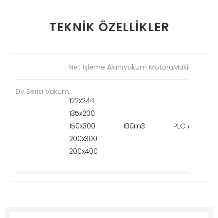
TEKNIK
ÖZELLIKLER
Net İşleme Alanı
Vakum Motoru
Makine Kontro
Dv Serisi Vakum
122x244
135x200
150x300
100m3
PLC / Manuel
200x300
200x400